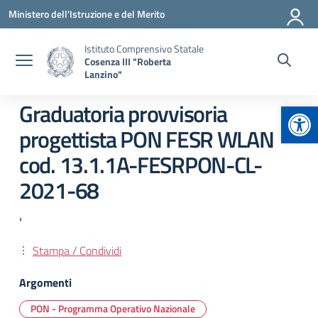
Vai ai contenuti
Vai al menu di navigazione
Vai al footer
Ministero dell'Istruzione e del Merito
Istituto Comprensivo Statale
Cosenza III "Roberta
Lanzino"
Apr
Graduatoria provvisoria
progettista PON FESR WLAN
cod. 13.1.1A-FESRPON-CL-
2021-68
'
Stampa / Condividi
Argomenti
PON - Programma Operativo Nazionale