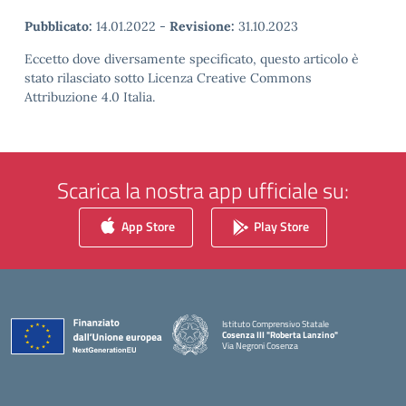
Pubblicato:
14.01.2022
-
Revisione:
31.10.2023
Eccetto dove diversamente specificato, questo articolo è
stato rilasciato sotto Licenza Creative Commons
Attribuzione 4.0 Italia.
Scarica la nostra app ufficiale su:
App Store
Play Store
Istituto Comprensivo Statale
Cosenza III "Roberta Lanzino"
Via Negroni Cosenza
— Visita la pagina iniziale della scuola