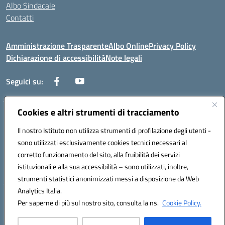
Albo Sindacale
Contatti
Amministrazione Trasparente
Albo Online
Privacy Policy
Dichiarazione di accessibilità
Note legali
Seguici su:
Cookies e altri strumenti di tracciamento
Via Negroni - 87100 Cosenza
Telefono e Fax: 098433104
Il nostro Istituto non utilizza strumenti di profilazione degli utenti -
Mail: csic898008@istruzione.it - PEC: csic898008@pec.istruzione.it
sono utilizzati esclusivamente cookies tecnici necessari al
Codice univoco ufficio: UFUEI1
corretto funzionamento del sito, alla fruibilità dei servizi
Codice meccanografico: CSIC898008
istituzionali e alla sua accessibilità – sono utilizzati, inoltre,
Codice fiscale: 98094050782
strumenti statistici anonimizzati messi a disposizione da Web
Analytics Italia.
Hosting & Powered by 3D Solution S.r.l.
Per saperne di più sul nostro sito, consulta la ns.
Cookie Policy.
Concept & Design by Designers Italia