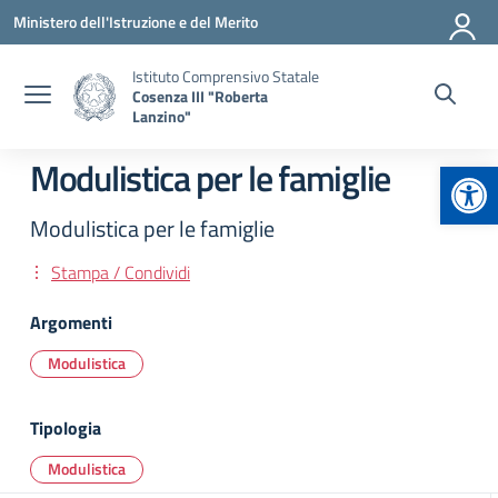
Vai ai contenuti
Vai al menu di navigazione
Vai al footer
Ministero dell'Istruzione e del Merito
Istituto Comprensivo Statale
Cosenza III "Roberta
Lanzino"
Apr
Modulistica per le famiglie
Modulistica per le famiglie
Stampa / Condividi
Argomenti
Modulistica
Tipologia
Modulistica