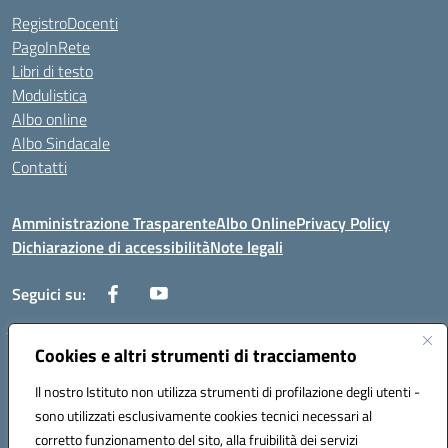
RegistroDocenti
PagoInRete
Libri di testo
Modulistica
Albo online
Albo Sindacale
Contatti
Amministrazione Trasparente
Albo Online
Privacy Policy
Dichiarazione di accessibilità
Note legali
Seguici su:
Cookies e altri strumenti di tracciamento
Via Negroni - 87100 Cosenza
Telefono e Fax: 098433104
Il nostro Istituto non utilizza strumenti di profilazione degli utenti -
Mail: csic898008@istruzione.it - PEC: csic898008@pec.istruzione.it
sono utilizzati esclusivamente cookies tecnici necessari al
Codice univoco ufficio: UFUEI1
corretto funzionamento del sito, alla fruibilità dei servizi
Codice meccanografico: CSIC898008