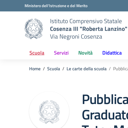
Vai ai contenuti
Vai al menu di navigazione
Vai al footer
Ministero dell'Istruzione e del Merito
Istituto Comprensivo Statale
Cosenza III "Roberta Lanzino"
Via Negroni Cosenza
Scuola
Servizi
Novità
Didattica
Home
Scuola
Le carte della scuola
Pubblic
Pubblic
Graduato