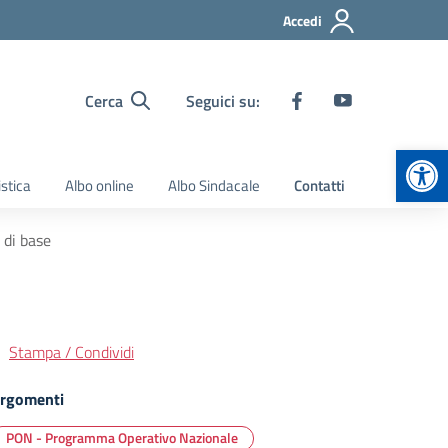
Accedi
Cerca
Seguici su:
Apr
stica
Albo online
Albo Sindacale
Contatti
 di base
Stampa / Condividi
rgomenti
PON - Programma Operativo Nazionale