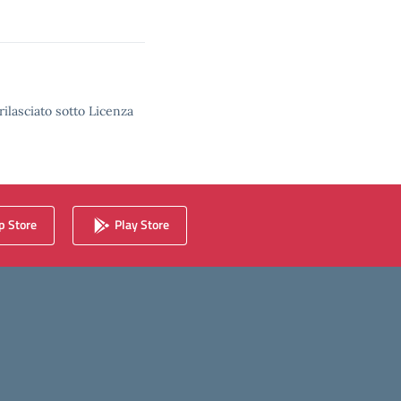
rilasciato sotto Licenza
 Store
Play Store