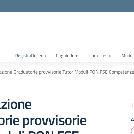
RegistroDocenti
PagoInRete
Libri di testo
Moduli
azione Graduatorie provvisorie Tutor Moduli PON FSE Competenze
azione
rie provvisorie
A