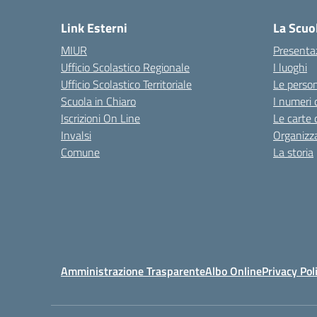
Link Esterni
La Scuo
MIUR
Presenta
Ufficio Scolastico Regionale
I luoghi
Ufficio Scolastico Territoriale
Le perso
Scuola in Chiaro
I numeri 
Iscrizioni On Line
Le carte 
Invalsi
Organizz
Comune
La storia
Amministrazione Trasparente
Albo Online
Privacy Pol