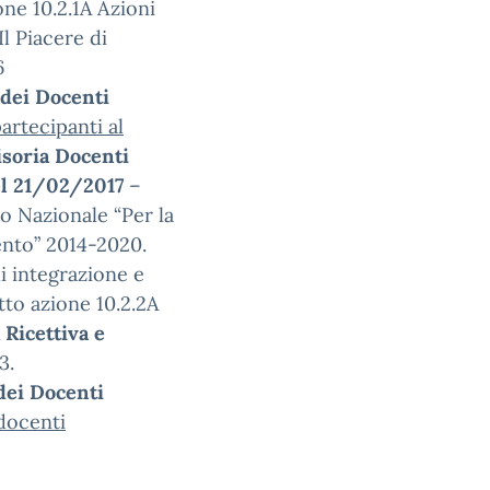
one 10.2.1A Azioni
Il Piacere di
6
dei Docenti
artecipanti al
soria
Docenti
el 21/02/2017
–
o Nazionale “Per la
ento” 2014-2020.
di integrazione e
tto azione 10.2.2A
 Ricettiva e
3.
dei Docenti
docenti