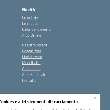
Novità
Le notizie
Le circolari
Calendario eventi
Albo Online
RegistroDocenti
PagoInRete
Libri di testo
Modulistica
Albo online
Albo Sindacale
Contatti
Seguici su:
Cookies e altri strumenti di tracciamento