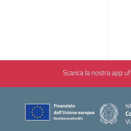
Scarica la nostra app uff
Is
Co
V
— 