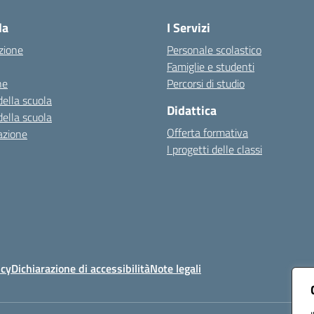
la
I Servizi
zione
Personale scolastico
Famiglie e studenti
ne
Percorsi di studio
della scuola
Didattica
della scuola
Offerta formativa
azione
I progetti delle classi
icy
Dichiarazione di accessibilità
Note legali