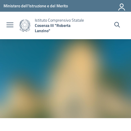
Vai ai contenuti
Vai al menu di navigazione
Vai al footer
Ministero dell'Istruzione e del Merito
Istituto Comprensivo Statale
Cosenza III "Roberta
Lanzino"