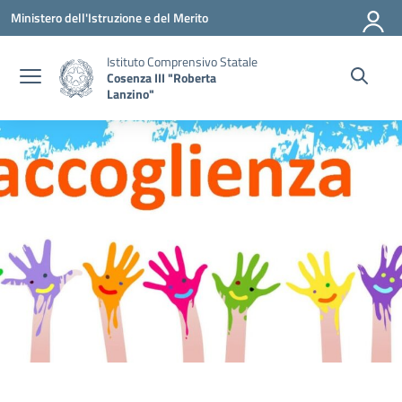
Vai ai contenuti
Vai al menu di navigazione
Vai al footer
Ministero dell'Istruzione e del Merito
Istituto Comprensivo Statale
Cosenza III "Roberta
Lanzino"