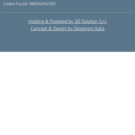
Codice fiscale: 98094050782
Hosting & Powered by 3D Solution S.r.l.
Concept & Design by Designers Italia