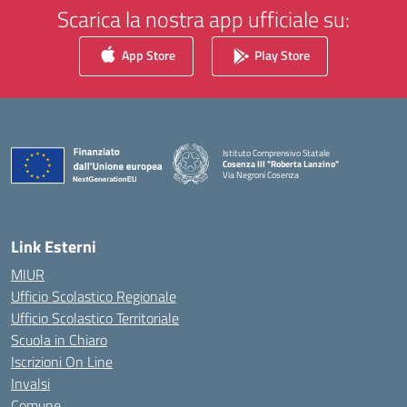
Scarica la nostra app ufficiale su:
App Store
Play Store
Istituto Comprensivo Statale
Cosenza III "Roberta Lanzino"
Via Negroni Cosenza
— Visita la pagina iniziale della scuola
Link Esterni
MIUR
Ufficio Scolastico Regionale
Ufficio Scolastico Territoriale
Scuola in Chiaro
Iscrizioni On Line
Invalsi
Comune