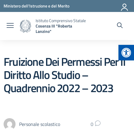
Vai ai contenuti
Vai al menu di navigazione
Vai al footer
Ministero dell'Istruzione e del Merito
Istituto Comprensivo Statale
Cosenza III "Roberta
Lanzino"
Apr
Fruizione Dei Permessi Per Il
Diritto Allo Studio –
Quadrennio 2022 – 2023
Personale scolastico
0