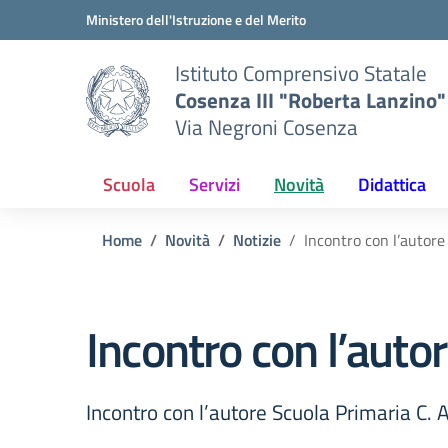
Vai ai contenuti
Vai al menu di navigazione
Vai al footer
Ministero dell'Istruzione e del Merito
Istituto Comprensivo Statale
Cosenza III "Roberta Lanzino"
Via Negroni Cosenza
Scuola
Servizi
Novità
Didattica
Home
Novità
Notizie
Incontro con l’autore
Incontro con l’auto
Incontro con l’autore Scuola Primaria C. 