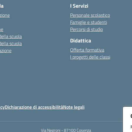
la
I Servizi
zione
Personale scolastico
Famiglie e studenti
ne
Percorsi di studio
della scuola
Didattica
della scuola
Offerta formativa
azione
I progetti delle classi
icy
Dichiarazione di accessibilità
Note legali
Via Negroni - 87100 Cosenza