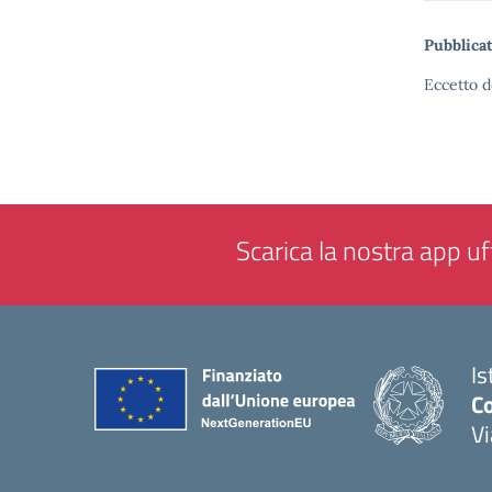
Pubblicat
Eccetto d
Scarica la nostra app uff
Is
Co
V
— 