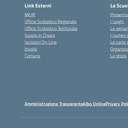
Link Esterni
La Scuo
MIUR
Presenta
Ufficio Scolastico Regionale
I luoghi
Ufficio Scolastico Territoriale
Le perso
Scuola in Chiaro
I numeri 
Iscrizioni On Line
Le carte 
Invalsi
Organizz
Comune
La storia
Amministrazione Trasparente
Albo Online
Privacy Pol