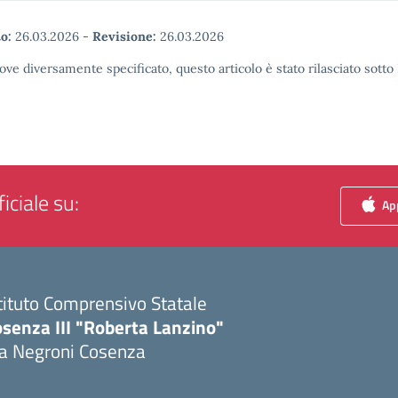
o:
26.03.2026
-
Revisione:
26.03.2026
ove diversamente specificato, questo articolo è stato rilasciato sott
iciale su:
App
tituto Comprensivo Statale
senza III "Roberta Lanzino"
ia Negroni Cosenza
Visita la pagina iniziale della scuola