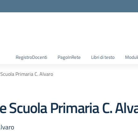
RegistroDocenti
PagoInRete
Libri di testo
Moduli
 Scuola Primaria C. Alvaro
re Scuola Primaria C. Alv
Alvaro