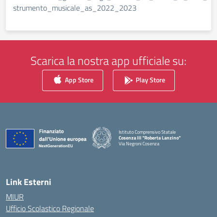
strumento_musicale_as_2022_2023
Scarica la nostra app ufficiale su:
App Store
Play Store
Istituto Comprensivo Statale
Cosenza III "Roberta Lanzino"
Via Negroni Cosenza
— Visita la pagina iniziale della scuola
Link Esterni
MIUR
Ufficio Scolastico Regionale