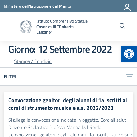
Vai ai contenuti
Vai al menu di navigazione
Vai al footer
Ministero dell'Istruzione e del Merito
Istituto Comprensivo Statale
Cosenza III "Roberta
Lanzino"
Apr
Giorno:
12 Settembre 2022
Stampa / Condividi
FILTRI
Convocazione genitori degli alunni di 1a iscritti ai
corsi di strumento musicale a.s. 2022/2023
Si allega la convocazione indicata in oggetto. Cordiali saluti. Il
Dirigente Scolastico Prof.ssa Marina Del Sordo
Convocazione_genitori_degli_alunnni_1a_iscritti_ai_corsi_di