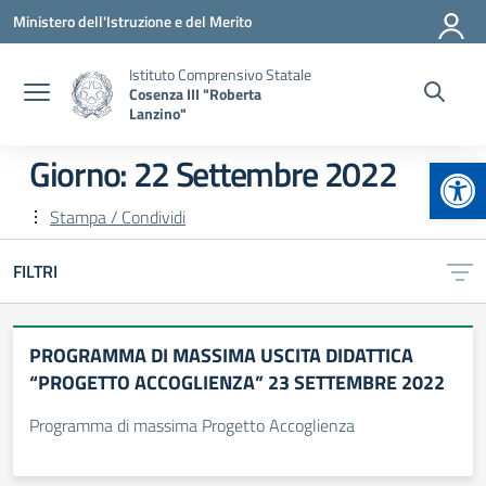
Vai ai contenuti
Vai al menu di navigazione
Vai al footer
Ministero dell'Istruzione e del Merito
Istituto Comprensivo Statale
Cosenza III "Roberta
Lanzino"
Apr
Giorno:
22 Settembre 2022
Stampa / Condividi
FILTRI
PROGRAMMA DI MASSIMA USCITA DIDATTICA
“PROGETTO ACCOGLIENZA” 23 SETTEMBRE 2022
Programma di massima Progetto Accoglienza