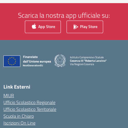
Scarica la nostra app ufficiale su:
App Store
Play Store
Istituto Comprensivo Statale
Cosenza III "Roberta Lanzino"
Via Negroni Cosenza
— Visita la pagina iniziale della scuola
Link Esterni
MIUR
Ufficio Scolastico Regionale
Ufficio Scolastico Territoriale
Scuola in Chiaro
Iscrizioni On Line