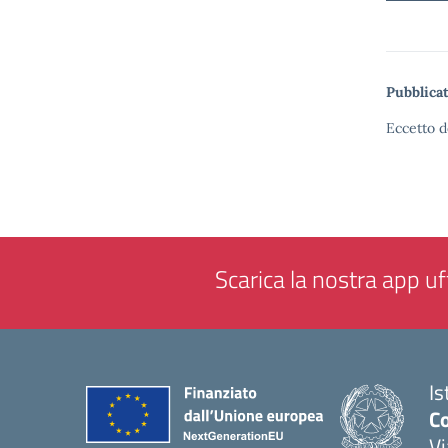
Pubblicat
Eccetto d
Scarica la nostra app uff
Is
Co
V