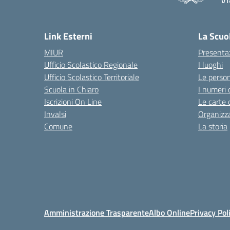
— 
Link Esterni
La Scuo
MIUR
Presenta
Ufficio Scolastico Regionale
I luoghi
Ufficio Scolastico Territoriale
Le perso
Scuola in Chiaro
I numeri 
Iscrizioni On Line
Le carte 
Invalsi
Organizz
Comune
La storia
Amministrazione Trasparente
Albo Online
Privacy Pol