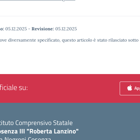
o:
05.12.2025
-
Revisione:
05.12.2025
ove diversamente specificato, questo articolo è stato rilasciato sott
iciale su:
App
tituto Comprensivo Statale
senza III "Roberta Lanzino"
ia Negroni Cosenza