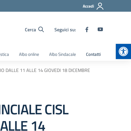
Accedi
Cerca
Seguici su:
Apr
stica
Albo online
Albo Sindacale
Contatti
IO DALLE 11 ALLE 14 GIOVEDI 18 DICEMBRE
NCIALE CISL
 ALLE 14