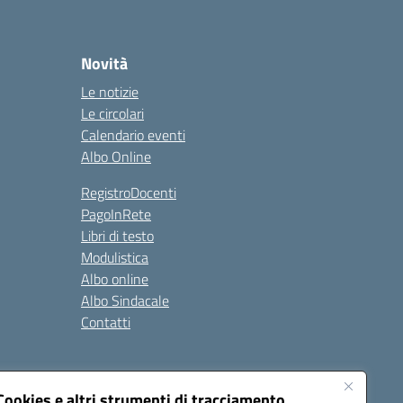
Novità
Le notizie
Le circolari
Calendario eventi
Albo Online
RegistroDocenti
PagoInRete
Libri di testo
Modulistica
Albo online
Albo Sindacale
Contatti
Seguici su:
Cookies e altri strumenti di tracciamento