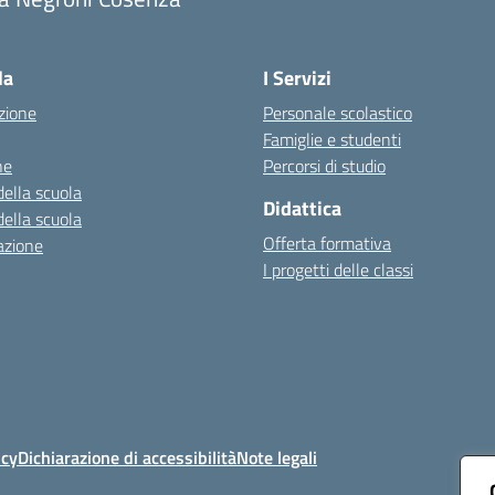
Visita la pagina iniziale della scuola
la
I Servizi
zione
Personale scolastico
Famiglie e studenti
ne
Percorsi di studio
della scuola
Didattica
della scuola
Offerta formativa
azione
I progetti delle classi
icy
Dichiarazione di accessibilità
Note legali