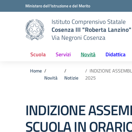
Vai ai contenuti
Vai al menu di navigazione
Vai al footer
Ministero dell'Istruzione e del Merito
Istituto Comprensivo Statale
Cosenza III "Roberta Lanzino"
Via Negroni Cosenza
Scuola
Servizi
Novità
Didattica
Home
INDIZIONE ASSEMBL
Novità
Notizie
2025
INDIZIONE ASSEM
SCUOLA IN ORARIO