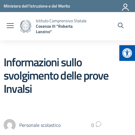
Vai ai contenuti
Vai al menu di navigazione
Vai al footer
Ministero dell'Istruzione e del Merito
Istituto Comprensivo Statale
Cosenza III "Roberta
Lanzino"
Apr
Informazioni sullo
svolgimento delle prove
Invalsi
Personale scolastico
0