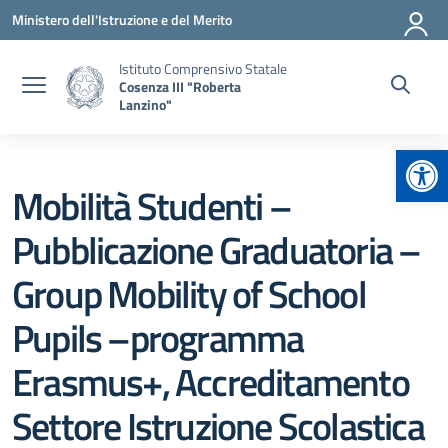
Vai ai contenuti
Vai al menu di navigazione
Vai al footer
Ministero dell'Istruzione e del Merito
Istituto Comprensivo Statale
Cosenza III "Roberta
Lanzino"
Apr
Mobilità Studenti –
Pubblicazione Graduatoria –
Group Mobility of School
Pupils –programma
Erasmus+, Accreditamento
Settore Istruzione Scolastica