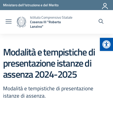
Vai ai contenuti
Vai al menu di navigazione
Vai al footer
Ministero dell'Istruzione e del Merito
Istituto Comprensivo Statale
Cosenza III "Roberta
Lanzino"
Apr
Modalità e tempistiche di
presentazione istanze di
assenza 2024-2025
Modalità e tempistiche di presentazione
istanze di assenza.