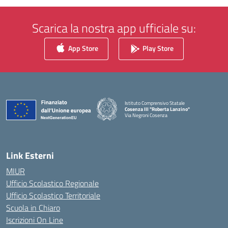
Scarica la nostra app ufficiale su:
App Store
Play Store
Istituto Comprensivo Statale
Cosenza III "Roberta Lanzino"
Via Negroni Cosenza
— Visita la pagina iniziale della scuola
Link Esterni
MIUR
Ufficio Scolastico Regionale
Ufficio Scolastico Territoriale
Scuola in Chiaro
Iscrizioni On Line