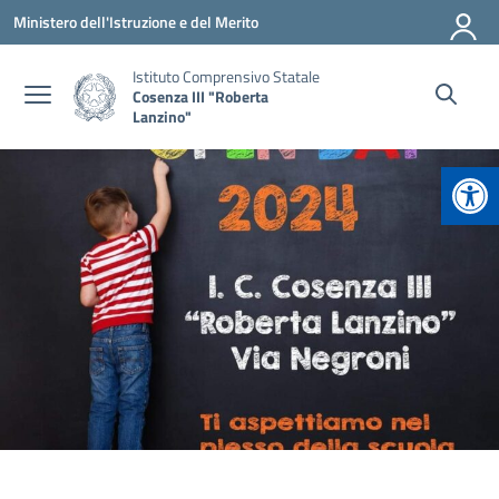
Vai ai contenuti
Vai al menu di navigazione
Vai al footer
Ministero dell'Istruzione e del Merito
Istituto Comprensivo Statale
Cosenza III "Roberta
Lanzino"
Apr