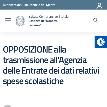
Vai ai contenuti
Vai al menu di navigazione
Vai al footer
Ministero dell'Istruzione e del Merito
Istituto Comprensivo Statale
Cosenza III "Roberta
Lanzino"
Apr
OPPOSIZIONE alla
trasmissione all’Agenzia
delle Entrate dei dati relativi
spese scolastiche