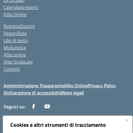
Le circolari
Calendario eventi
Albo Online
RegistroDocenti
PagoInRete
Libri di testo
Modulistica
Albo online
Albo Sindacale
Contatti
Amministrazione Trasparente
Albo Online
Privacy Policy
Dichiarazione di accessibilità
Note legali
Seguici su:
Cookies e altri strumenti di tracciamento
Via Negroni - 87100 Cosenza