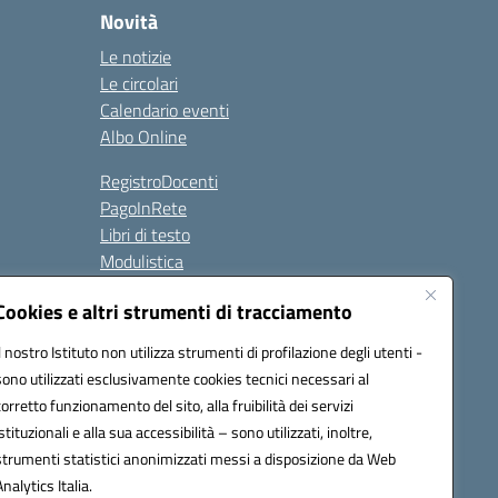
Novità
Le notizie
Le circolari
Calendario eventi
Albo Online
RegistroDocenti
PagoInRete
Libri di testo
Modulistica
Albo online
Cookies e altri strumenti di tracciamento
Albo Sindacale
Contatti
Il nostro Istituto non utilizza strumenti di profilazione degli utenti -
sono utilizzati esclusivamente cookies tecnici necessari al
corretto funzionamento del sito, alla fruibilità dei servizi
Seguici su:
istituzionali e alla sua accessibilità – sono utilizzati, inoltre,
strumenti statistici anonimizzati messi a disposizione da Web
Analytics Italia.