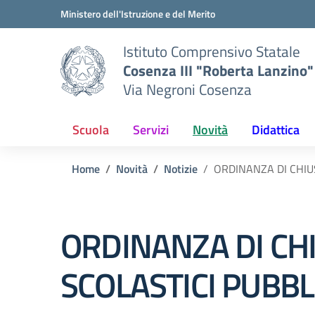
Vai ai contenuti
Vai al menu di navigazione
Vai al footer
Ministero dell'Istruzione e del Merito
Istituto Comprensivo Statale
Cosenza III "Roberta Lanzino"
Via Negroni Cosenza
Scuola
Servizi
Novità
Didattica
Home
Novità
Notizie
ORDINANZA DI CHIUSU
ORDINANZA DI CHIU
SCOLASTICI PUBBLIC