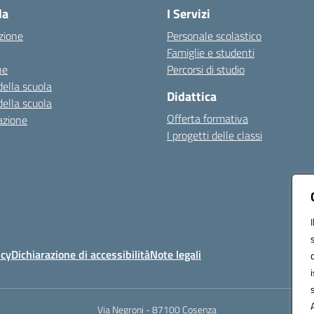
la
I Servizi
zione
Personale scolastico
Famiglie e studenti
ne
Percorsi di studio
della scuola
Didattica
della scuola
Offerta formativa
azione
I progetti delle classi
icy
Dichiarazione di accessibilità
Note legali
Via Negroni - 87100 Cosenza