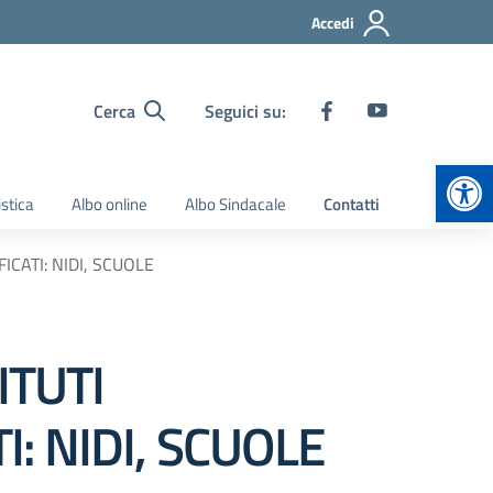
Accedi
Cerca
Seguici su:
Apr
stica
Albo online
Albo Sindacale
Contatti
ICATI: NIDI, SCUOLE
ITUTI
I: NIDI, SCUOLE