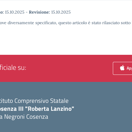
o:
15.10.2025
-
Revisione:
15.10.2025
ove diversamente specificato, questo articolo è stato rilasciato sott
iciale su:
App
tituto Comprensivo Statale
senza III "Roberta Lanzino"
ia Negroni Cosenza
Visita la pagina iniziale della scuola