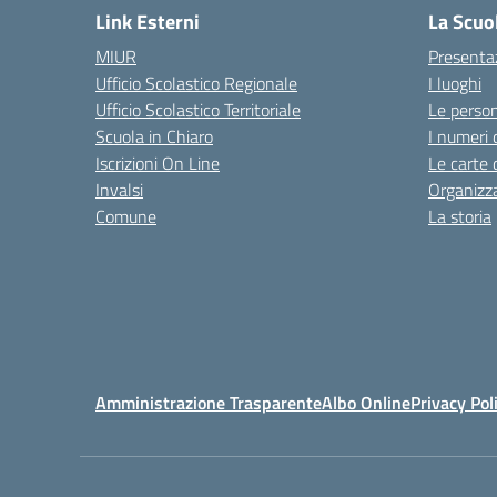
Link Esterni
La Scuo
MIUR
Presenta
Ufficio Scolastico Regionale
I luoghi
Ufficio Scolastico Territoriale
Le perso
Scuola in Chiaro
I numeri 
Iscrizioni On Line
Le carte 
Invalsi
Organizz
Comune
La storia
Amministrazione Trasparente
Albo Online
Privacy Pol