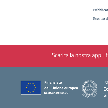
Pubblicat
Eccetto d
Scarica la nostra app uff
Is
Co
V
— 