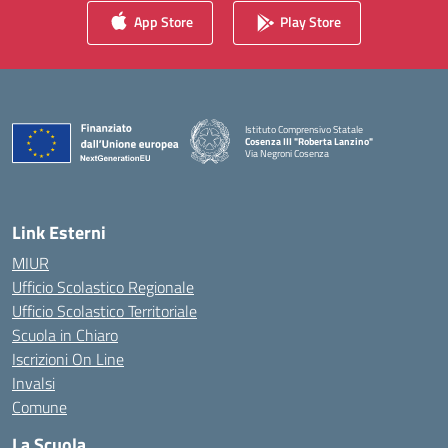
App Store
Play Store
Istituto Comprensivo Statale
Cosenza III "Roberta Lanzino"
Via Negroni Cosenza
— Visita la pagina iniziale della scuola
Link Esterni
MIUR
Ufficio Scolastico Regionale
Ufficio Scolastico Territoriale
Scuola in Chiaro
Iscrizioni On Line
Invalsi
Comune
La Scuola