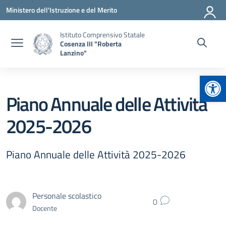
Vai ai contenuti
Vai al menu di navigazione
Vai al footer
Ministero dell'Istruzione e del Merito
Istituto Comprensivo Statale
Cosenza III "Roberta
Lanzino"
Apr
Piano Annuale delle Attività
2025-2026
Piano Annuale delle Attività 2025-2026
Personale scolastico
0
Docente