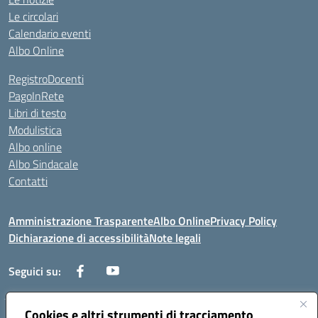
Le circolari
Calendario eventi
Albo Online
RegistroDocenti
PagoInRete
Libri di testo
Modulistica
Albo online
Albo Sindacale
Contatti
Amministrazione Trasparente
Albo Online
Privacy Policy
Dichiarazione di accessibilità
Note legali
Seguici su:
Cookies e altri strumenti di tracciamento