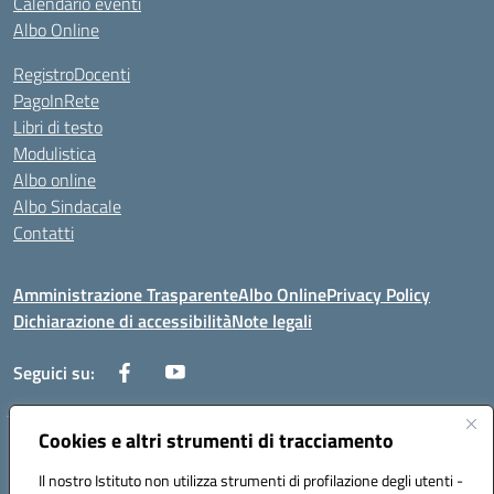
Calendario eventi
Albo Online
RegistroDocenti
PagoInRete
Libri di testo
Modulistica
Albo online
Albo Sindacale
Contatti
Amministrazione Trasparente
Albo Online
Privacy Policy
Dichiarazione di accessibilità
Note legali
Seguici su:
Cookies e altri strumenti di tracciamento
Via Negroni - 87100 Cosenza
Telefono e Fax: 098433104
Il nostro Istituto non utilizza strumenti di profilazione degli utenti -