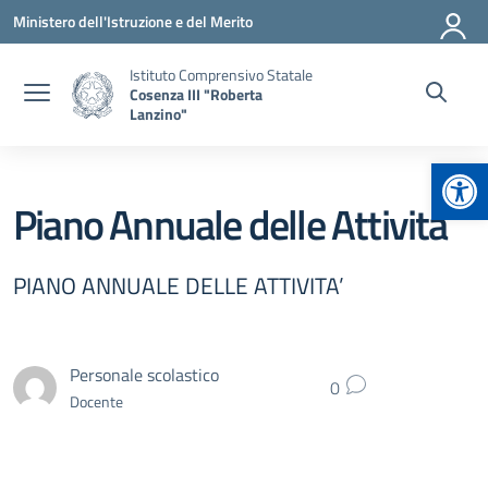
Vai ai contenuti
Vai al menu di navigazione
Vai al footer
Ministero dell'Istruzione e del Merito
Istituto Comprensivo Statale
Cosenza III "Roberta
Lanzino"
Apr
Piano Annuale delle Attività
PIANO ANNUALE DELLE ATTIVITA’
Personale scolastico
0
Docente