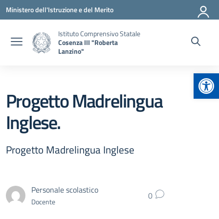
Vai ai contenuti
Vai al menu di navigazione
Vai al footer
Ministero dell'Istruzione e del Merito
Istituto Comprensivo Statale
Cosenza III "Roberta
Lanzino"
Apr
Progetto Madrelingua
Inglese.
Progetto Madrelingua Inglese
Personale scolastico
0
Docente