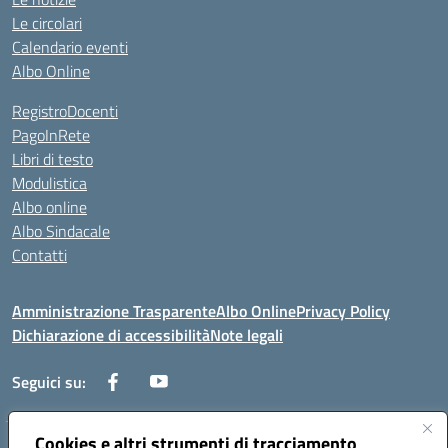
Le circolari
Calendario eventi
Albo Online
RegistroDocenti
PagoInRete
Libri di testo
Modulistica
Albo online
Albo Sindacale
Contatti
Amministrazione Trasparente
Albo Online
Privacy Policy
Dichiarazione di accessibilità
Note legali
Seguici su:
Cookies e altri strumenti di tracciamento