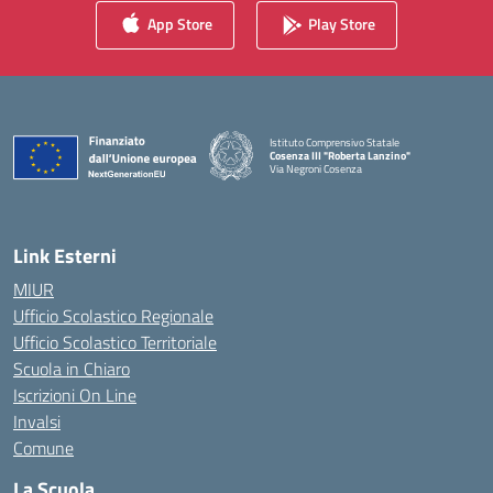
App Store
Play Store
Istituto Comprensivo Statale
Cosenza III "Roberta Lanzino"
Via Negroni Cosenza
— Visita la pagina iniziale della scuola
Link Esterni
MIUR
Ufficio Scolastico Regionale
Ufficio Scolastico Territoriale
Scuola in Chiaro
Iscrizioni On Line
Invalsi
Comune
La Scuola