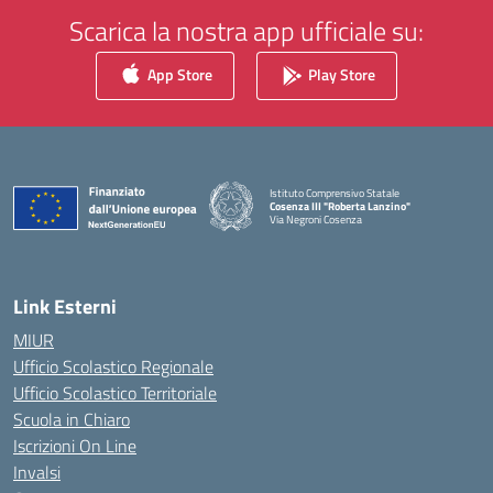
Scarica la nostra app ufficiale su:
App Store
Play Store
Istituto Comprensivo Statale
Cosenza III "Roberta Lanzino"
Via Negroni Cosenza
— Visita la pagina iniziale della scuola
Link Esterni
MIUR
Ufficio Scolastico Regionale
Ufficio Scolastico Territoriale
Scuola in Chiaro
Iscrizioni On Line
Invalsi