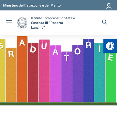
Vai ai contenuti
Vai al menu di navigazione
Vai al footer
Ministero dell'Istruzione e del Merito
Istituto Comprensivo Statale
Cosenza III "Roberta
Lanzino"
Apr