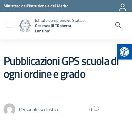
Vai ai contenuti
Vai al menu di navigazione
Vai al footer
Ministero dell'Istruzione e del Merito
Istituto Comprensivo Statale
Cosenza III "Roberta
Lanzino"
Apr
Pubblicazioni GPS scuola di
ogni ordine e grado
Personale scolastico
0