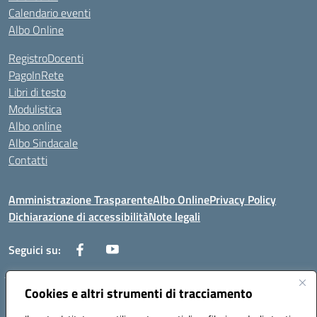
Calendario eventi
Albo Online
RegistroDocenti
PagoInRete
Libri di testo
Modulistica
Albo online
Albo Sindacale
Contatti
Amministrazione Trasparente
Albo Online
Privacy Policy
Dichiarazione di accessibilità
Note legali
Seguici su:
Cookies e altri strumenti di tracciamento
Via Negroni - 87100 Cosenza
Telefono e Fax: 098433104