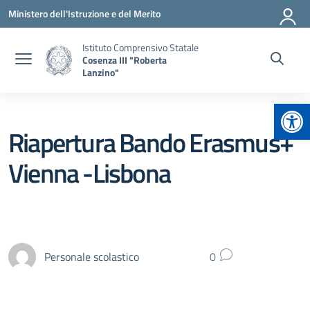
Vai ai contenuti
Vai al menu di navigazione
Vai al footer
Ministero dell'Istruzione e del Merito
Istituto Comprensivo Statale
Cosenza III "Roberta
Lanzino"
Apr
Riapertura Bando Erasmus+
Vienna -Lisbona
Personale scolastico
0