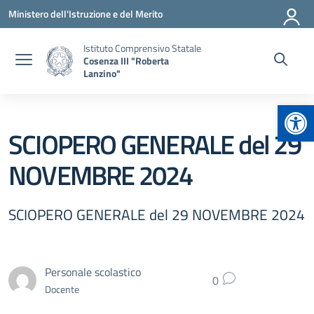
Vai ai contenuti
Vai al menu di navigazione
Vai al footer
Ministero dell'Istruzione e del Merito
Istituto Comprensivo Statale
Cosenza III "Roberta
Lanzino"
Apr
SCIOPERO GENERALE del 29
NOVEMBRE 2024
SCIOPERO GENERALE del 29 NOVEMBRE 2024
Personale scolastico
0
Docente