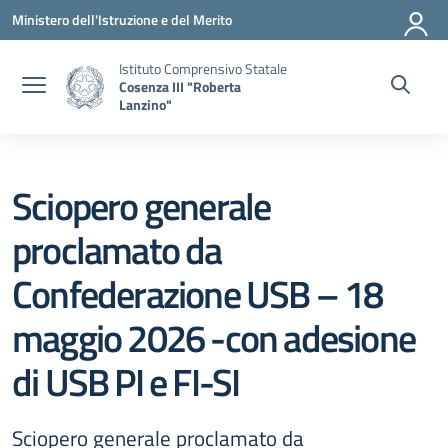
Vai ai contenuti
Vai al menu di navigazione
Vai al footer
Ministero dell'Istruzione e del Merito
Istituto Comprensivo Statale
Cosenza III "Roberta
Lanzino"
Sciopero generale
proclamato da
Confederazione USB – 18
maggio 2026 -con adesione
di USB PI e FI-SI
Sciopero generale proclamato da