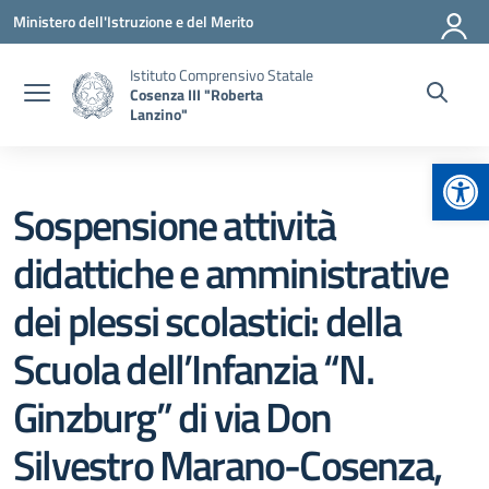
Vai ai contenuti
Vai al menu di navigazione
Vai al footer
Ministero dell'Istruzione e del Merito
Istituto Comprensivo Statale
Cosenza III "Roberta
Lanzino"
Apr
Sospensione attività
didattiche e amministrative
dei plessi scolastici: della
Scuola dell’Infanzia “N.
Ginzburg” di via Don
Silvestro Marano-Cosenza,