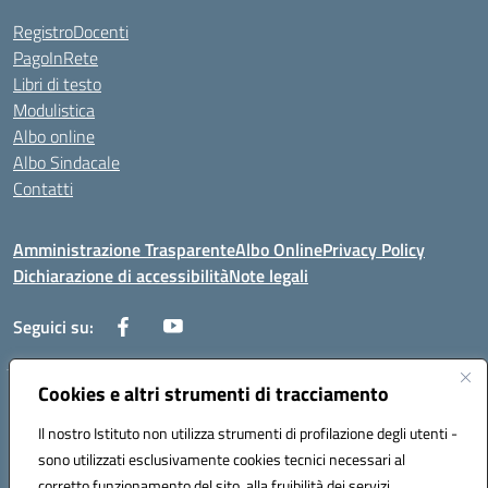
RegistroDocenti
PagoInRete
Libri di testo
Modulistica
Albo online
Albo Sindacale
Contatti
Amministrazione Trasparente
Albo Online
Privacy Policy
Dichiarazione di accessibilità
Note legali
Seguici su:
Cookies e altri strumenti di tracciamento
Via Negroni - 87100 Cosenza
Telefono e Fax: 098433104
Il nostro Istituto non utilizza strumenti di profilazione degli utenti -
Mail: csic898008@istruzione.it - PEC: csic898008@pec.istruzione.it
sono utilizzati esclusivamente cookies tecnici necessari al
Codice univoco ufficio: UFUEI1
corretto funzionamento del sito, alla fruibilità dei servizi