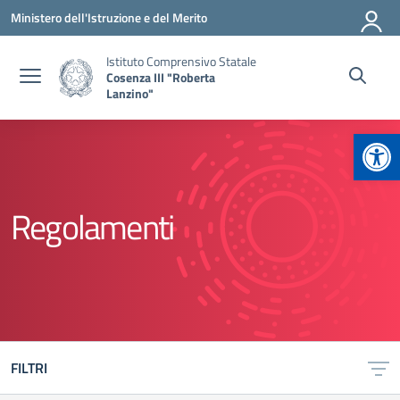
Vai ai contenuti
Vai al menu di navigazione
Vai al footer
Ministero dell'Istruzione e del Merito
Istituto Comprensivo Statale
Cosenza III "Roberta
Lanzino"
Apr
Regolamenti
FILTRI