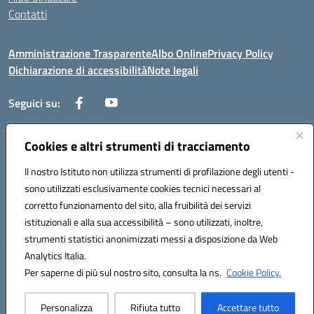
Contatti
Amministrazione Trasparente
Albo Online
Privacy Policy
Dichiarazione di accessibilità
Note legali
Seguici su:
Cookies e altri strumenti di tracciamento
Via Negroni - 87100 Cosenza
Telefono e Fax: 098433104
Il nostro Istituto non utilizza strumenti di profilazione degli utenti -
Mail: csic898008@istruzione.it - PEC: csic898008@pec.istruzione.it
sono utilizzati esclusivamente cookies tecnici necessari al
Codice univoco ufficio: UFUEI1
corretto funzionamento del sito, alla fruibilità dei servizi
Codice meccanografico: CSIC898008
istituzionali e alla sua accessibilità – sono utilizzati, inoltre,
Codice fiscale: 98094050782
strumenti statistici anonimizzati messi a disposizione da Web
Analytics Italia.
Hosting & Powered by 3D Solution S.r.l.
Per saperne di più sul nostro sito, consulta la ns.
Cookie Policy.
Concept & Design by Designers Italia
Personalizza
Rifiuta tutto
Accettare tutto