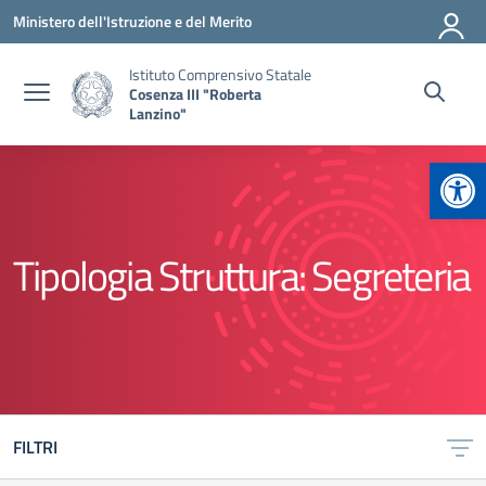
Vai ai contenuti
Vai al menu di navigazione
Vai al footer
Ministero dell'Istruzione e del Merito
Istituto Comprensivo Statale
Cosenza III "Roberta
Lanzino"
Apr
Tipologia Struttura:
Segreteria
FILTRI