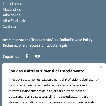
Libri di testo
Modulistica
Albo online
Albo Sindacale
Contatti
Amministrazione Trasparente
Albo Online
Privacy Policy
Dichiarazione di accessibilità
Note legali
Seguici su:
Cookies e altri strumenti di tracciamento
Via Negroni - 87100 Cosenza
Telefono e Fax: 098433104
Il nostro Istituto non utilizza strumenti di profilazione degli utenti -
Mail: csic898008@istruzione.it - PEC: csic898008@pec.istruzione.it
sono utilizzati esclusivamente cookies tecnici necessari al
Codice univoco ufficio: UFUEI1
corretto funzionamento del sito, alla fruibilità dei servizi
Codice meccanografico: CSIC898008
istituzionali e alla sua accessibilità – sono utilizzati, inoltre,
Codice fiscale: 98094050782
strumenti statistici anonimizzati messi a disposizione da Web