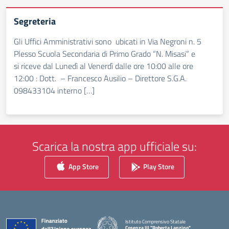
Segreteria
Gli Uffici Amministrativi sono ubicati in Via Negroni n. 5
Plesso Scuola Secondaria di Primo Grado “N. Misasi” e
si riceve dal Lunedì al Venerdì dalle ore 10:00 alle ore
12:00 : Dott. – Francesco Ausilio – Direttore S.G.A.
098433104 interno […]
Scarica la nostra app ufficiale su:
App Store
Play Store
Istituto Comprensivo Statale
Cosenza III "Roberta Lanzino"