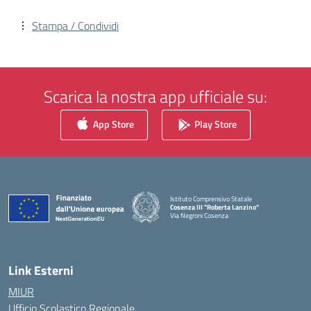
Stampa / Condividi
Scarica la nostra app ufficiale su:
App Store
Play Store
Istituto Comprensivo Statale
Cosenza III "Roberta Lanzino"
Via Negroni Cosenza
— Visita la pagina iniziale della scuola
Link Esterni
MIUR
Ufficio Scolastico Regionale