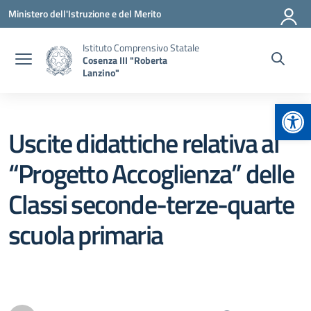
Vai ai contenuti
Vai al menu di navigazione
Vai al footer
Ministero dell'Istruzione e del Merito
Istituto Comprensivo Statale
Cosenza III "Roberta
Lanzino"
Apr
Uscite didattiche relativa al
“Progetto Accoglienza” delle
Classi seconde-terze-quarte
scuola primaria