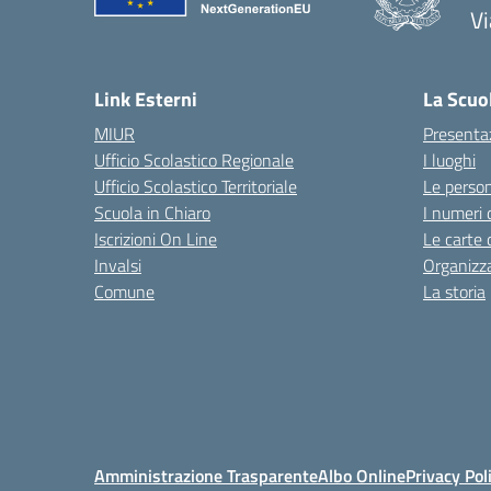
V
— 
Link Esterni
La Scuo
MIUR
Presenta
Ufficio Scolastico Regionale
I luoghi
Ufficio Scolastico Territoriale
Le perso
Scuola in Chiaro
I numeri 
Iscrizioni On Line
Le carte 
Invalsi
Organizz
Comune
La storia
Amministrazione Trasparente
Albo Online
Privacy Pol