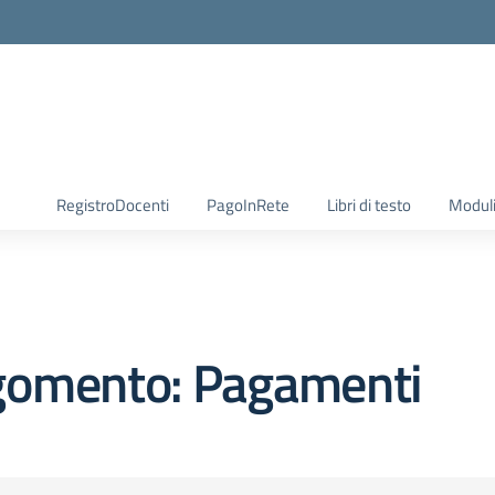
RegistroDocenti
PagoInRete
Libri di testo
Moduli
gomento: Pagamenti