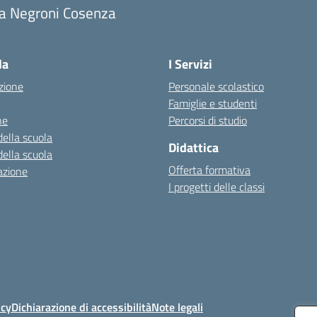
ia Negroni Cosenza
Visita la pagina iniziale della scuola
la
I Servizi
zione
Personale scolastico
Famiglie e studenti
ne
Percorsi di studio
della scuola
Didattica
della scuola
Offerta formativa
azione
I progetti delle classi
icy
Dichiarazione di accessibilità
Note legali