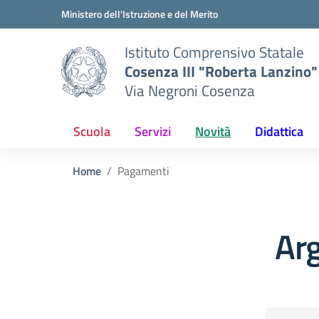
Vai ai contenuti
Vai al menu di navigazione
Vai al footer
Ministero dell'Istruzione e del Merito
Istituto Comprensivo Statale
Cosenza III "Roberta Lanzino"
Via Negroni Cosenza
Scuola
Servizi
Novità
Didattica
Home
Pagamenti
Ar