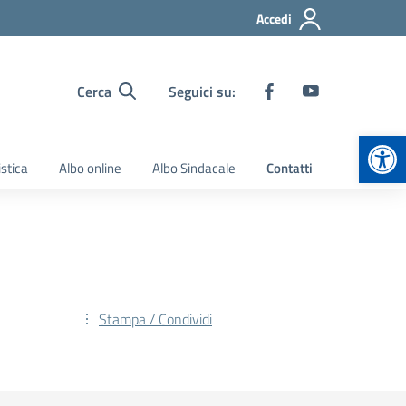
Accedi
Cerca
Seguici su:
Apr
stica
Albo online
Albo Sindacale
Contatti
Stampa / Condividi