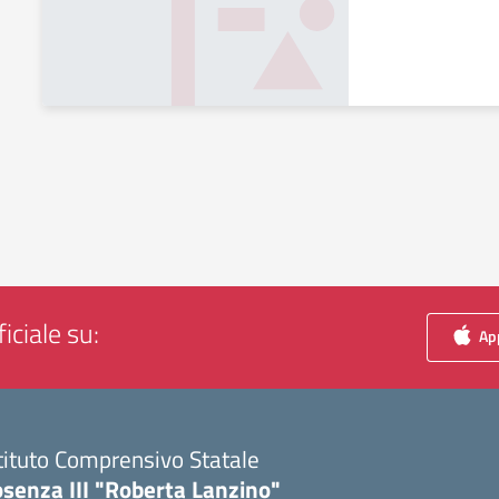
iciale su:
App
tituto Comprensivo Statale
senza III "Roberta Lanzino"