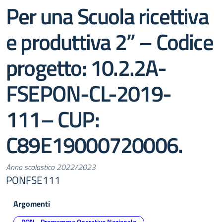
Per una Scuola ricettiva
e produttiva 2” – Codice
progetto: 10.2.2A-
FSEPON-CL-2019-
111– CUP:
C89E19000720006.
Anno scolastico 2022/2023
PONFSE111
Argomenti
PON - Programma Operativo Nazionale