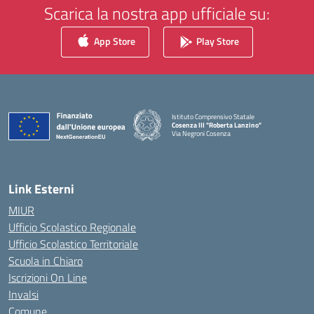
Scarica la nostra app ufficiale su:
App Store
Play Store
Istituto Comprensivo Statale
Cosenza III "Roberta Lanzino"
Via Negroni Cosenza
— Visita la pagina iniziale della scuola
Link Esterni
MIUR
Ufficio Scolastico Regionale
Ufficio Scolastico Territoriale
Scuola in Chiaro
Iscrizioni On Line
Invalsi
Comune