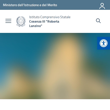
Vai ai contenuti
Vai al menu di navigazione
Vai al footer
Ministero dell'Istruzione e del Merito
Istituto Comprensivo Statale
Cosenza III "Roberta
Lanzino"
Apr