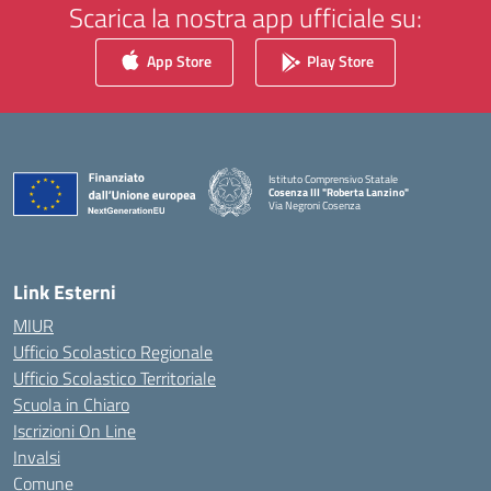
Scarica la nostra app ufficiale su:
App Store
Play Store
Istituto Comprensivo Statale
Cosenza III "Roberta Lanzino"
Via Negroni Cosenza
— Visita la pagina iniziale della scuola
Link Esterni
MIUR
Ufficio Scolastico Regionale
Ufficio Scolastico Territoriale
Scuola in Chiaro
Iscrizioni On Line
Invalsi
Comune