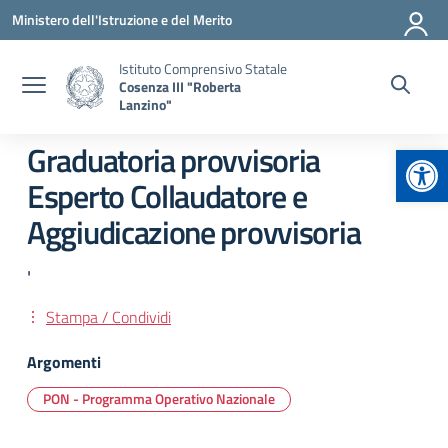
Vai ai contenuti
Vai al menu di navigazione
Vai al footer
Ministero dell'Istruzione e del Merito
Istituto Comprensivo Statale
Cosenza III "Roberta
Lanzino"
Apr
Graduatoria provvisoria
Esperto Collaudatore e
Aggiudicazione provvisoria
'
Stampa / Condividi
Argomenti
PON - Programma Operativo Nazionale