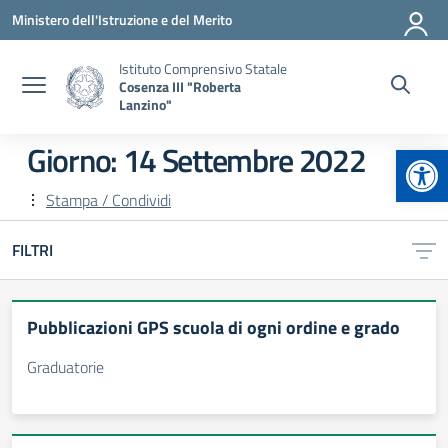
Vai ai contenuti
Vai al menu di navigazione
Vai al footer
Ministero dell'Istruzione e del Merito
Istituto Comprensivo Statale
Cosenza III "Roberta
Lanzino"
Apr
Giorno:
14 Settembre 2022
Stampa / Condividi
FILTRI
Pubblicazioni GPS scuola di ogni ordine e grado
Graduatorie