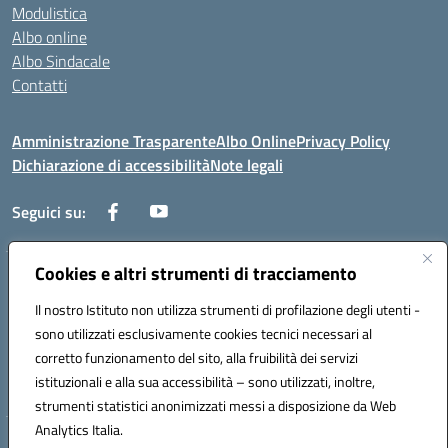
Modulistica
Albo online
Albo Sindacale
Contatti
Amministrazione Trasparente
Albo Online
Privacy Policy
Dichiarazione di accessibilità
Note legali
Seguici su:
Cookies e altri strumenti di tracciamento
Via Negroni - 87100 Cosenza
Telefono e Fax: 098433104
Il nostro Istituto non utilizza strumenti di profilazione degli utenti -
Mail: csic898008@istruzione.it - PEC: csic898008@pec.istruzione.it
sono utilizzati esclusivamente cookies tecnici necessari al
Codice univoco ufficio: UFUEI1
corretto funzionamento del sito, alla fruibilità dei servizi
Codice meccanografico: CSIC898008
istituzionali e alla sua accessibilità – sono utilizzati, inoltre,
Codice fiscale: 98094050782
strumenti statistici anonimizzati messi a disposizione da Web
Analytics Italia.
Hosting & Powered by 3D Solution S.r.l.