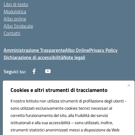
Libri di testo
Modulistica
Albo online
Albo Sindacale
Contatti
Amministrazione Trasparente
Albo Online
Privacy Policy
Dichiarazione di accessibilità
Note legali
Seguici su:
Cookies e altri strumenti di tracciamento
Via Negroni - 87100 Cosenza
Telefono e Fax: 098433104
Il nostro Istituto non utilizza strumenti di profilazione degli utenti -
Mail: csic898008@istruzione.it - PEC: csic898008@pec.istruzione.it
sono utilizzati esclusivamente cookies tecnici necessari al
Codice univoco ufficio: UFUEI1
corretto funzionamento del sito, alla fruibilità dei servizi
Codice meccanografico: CSIC898008
istituzionali e alla sua accessibilità – sono utilizzati, inoltre,
Codice fiscale: 98094050782
strumenti statistici anonimizzati messi a disposizione da Web