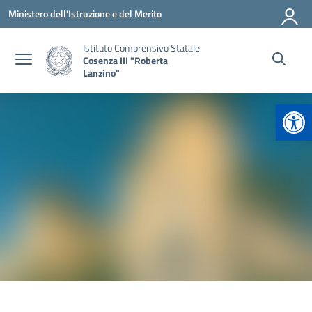
Vai ai contenuti
Vai al menu di navigazione
Vai al footer
Ministero dell'Istruzione e del Merito
Istituto Comprensivo Statale
Cosenza III "Roberta
Lanzino"
Apr