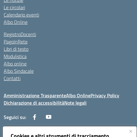
Le notizie
Le circolari
Calendario eventi
Albo Online
RegistroDocenti
PagoInRete
Libri di testo
Modulistica
Albo online
Albo Sindacale
Contatti
Amministrazione Trasparente
Albo Online
Privacy Policy
Dichiarazione di accessibilità
Note legali
Seguici su:
Cookies e altri strumenti di tracciamento