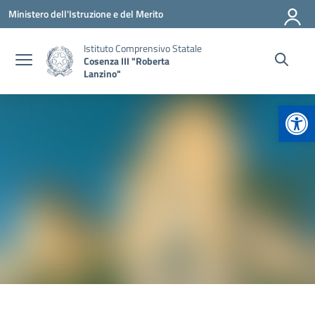
Vai ai contenuti
Vai al menu di navigazione
Vai al footer
Ministero dell'Istruzione e del Merito
Istituto Comprensivo Statale
Cosenza III "Roberta
Lanzino"
Apr