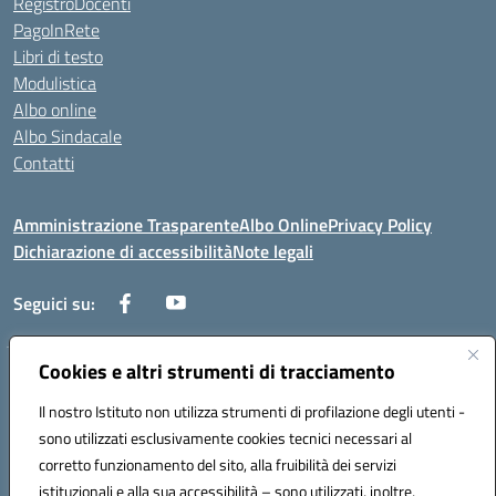
RegistroDocenti
PagoInRete
Libri di testo
Modulistica
Albo online
Albo Sindacale
Contatti
Amministrazione Trasparente
Albo Online
Privacy Policy
Dichiarazione di accessibilità
Note legali
Seguici su:
Cookies e altri strumenti di tracciamento
Via Negroni - 87100 Cosenza
Telefono e Fax: 098433104
Il nostro Istituto non utilizza strumenti di profilazione degli utenti -
Mail: csic898008@istruzione.it - PEC: csic898008@pec.istruzione.it
sono utilizzati esclusivamente cookies tecnici necessari al
Codice univoco ufficio: UFUEI1
corretto funzionamento del sito, alla fruibilità dei servizi
Codice meccanografico: CSIC898008
istituzionali e alla sua accessibilità – sono utilizzati, inoltre,