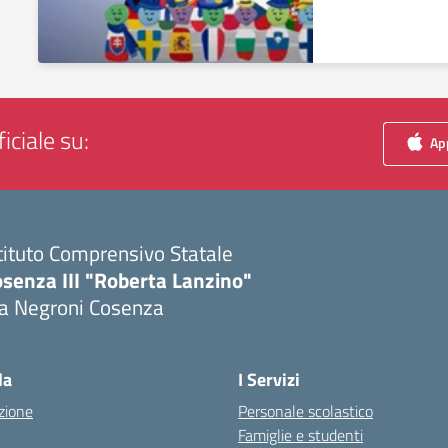
iciale su:
App
tituto Comprensivo Statale
senza III "Roberta Lanzino"
ia Negroni Cosenza
Visita la pagina iniziale della scuola
la
I Servizi
zione
Personale scolastico
Famiglie e studenti