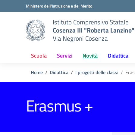
Vai ai contenuti
Vai al menu di navigazione
Vai al footer
Ministero dell'Istruzione e del Merito
Istituto Comprensivo Statale
Cosenza III "Roberta Lanzino"
Via Negroni Cosenza
Scuola
Servizi
Novità
Didattica
Home
Didattica
I progetti delle classi
Eras
Erasmus +