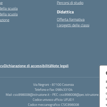
ne
Percorsi di studio
della scuola
Didattica
della scuola
Offerta formativa
azione
I progetti delle classi
icy
Dichiarazione di accessibilità
Note legali
Via Negroni - 87100 Cosenza
Telefono e Fax: 098433104
Mail: csic898008@istruzione.it - PEC: csic898008@pec.istruzione.it
Codice univoco ufficio: UFUEI1
Codice meccanografico: CSIC898008