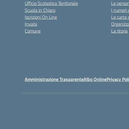
Ufficio Scolastico Territoriale
Le perso
Scuola in Chiaro
I numeri 
Iscrizioni On Line
Le carte 
Invalsi
Organizz
Comune
La storia
Amministrazione Trasparente
Albo Online
Privacy Pol