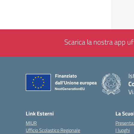
Scarica la nostra app uff
Is
Co
V
— 
Link Esterni
La Scuo
MIUR
Presenta
Ufficio Scolastico Regionale
I luoghi