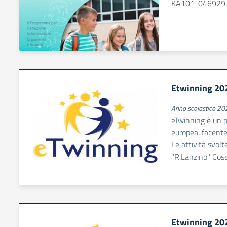
KA101-046929 A
Etwinning 20
Anno scolastico 2
eTwinning è un 
europea, facent
Le attività svolt
"R.Lanzino" Cose
Etwinning 20