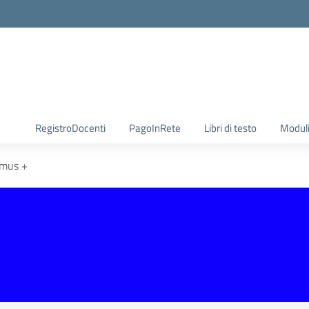
RegistroDocenti
PagoInRete
Libri di testo
Moduli
mus +