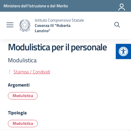
Vai ai contenuti
Vai al menu di navigazione
Vai al footer
Ministero dell'Istruzione e del Merito
Istituto Comprensivo Statale
Cosenza III "Roberta
Lanzino"
Apr
Modulistica per il personale
Modulistica
Stampa / Condividi
Argomenti
Modulistica
Tipologia
Modulistica