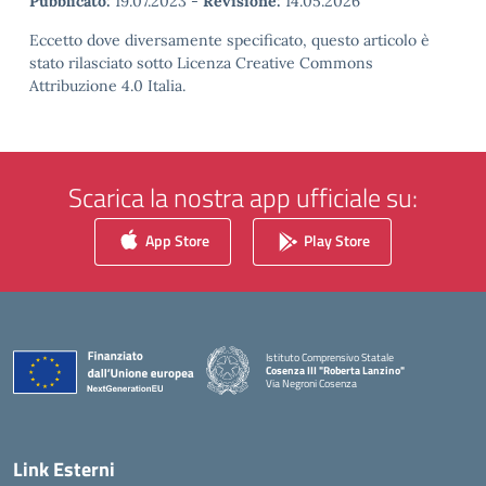
Pubblicato:
19.07.2023
-
Revisione:
14.05.2026
Eccetto dove diversamente specificato, questo articolo è
stato rilasciato sotto Licenza Creative Commons
Attribuzione 4.0 Italia.
Scarica la nostra app ufficiale su:
App Store
Play Store
Istituto Comprensivo Statale
Cosenza III "Roberta Lanzino"
Via Negroni Cosenza
— Visita la pagina iniziale della scuola
Link Esterni