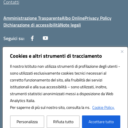
Contatti
Amministrazione Trasparente
Albo Online
Privacy Policy
Dichiarazione di accessibilità
Note legali
Seguici su:
Cookies e altri strumenti di tracciamento
Via Negroni - 87100 Cosenza
Telefono e Fax: 098433104
Il nostro Istituto non utilizza strumenti di profilazione degli utenti -
Mail: csic898008@istruzione.it - PEC: csic898008@pec.istruzione.it
sono utilizzati esclusivamente cookies tecnici necessari al
Codice univoco ufficio: UFUEI1
corretto funzionamento del sito, alla fruibilità dei servizi
Codice meccanografico: CSIC898008
istituzionali e alla sua accessibilità – sono utilizzati, inoltre,
Codice fiscale: 98094050782
strumenti statistici anonimizzati messi a disposizione da Web
Analytics Italia.
Hosting & Powered by 3D Solution S.r.l.
Per saperne di più sul nostro sito, consulta la ns.
Cookie Policy.
Concept & Design by Designers Italia
Personalizza
Rifiuta tutto
Accettare tutto